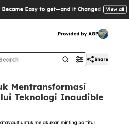
sy to get—and it Changed Everything
Under the 
View all
Provided by AGP
Share
uk Mentransformasi
ui Teknologi Inaudible
tavault untuk melakukan minting partitur