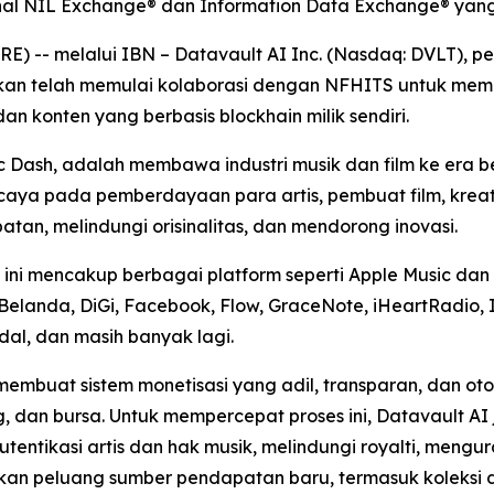
ional NIL Exchange® dan Information Data Exchange® ya
-- melalui IBN – Datavault AI Inc. (Nasdaq: DVLT), pemi
mkan telah memulai kolaborasi dengan NFHITS untuk meme
 dan konten yang berbasis blockhain milik sendiri.
ic Dash, adalah membawa industri musik dan film ke era
ercaya pada pemberdayaan para artis, pembuat film, krea
an, melindungi orisinalitas, dan mendorong inovasi.
ini mencakup berbagai platform seperti Apple Music dan i
Belanda, DiGi, Facebook, Flow, GraceNote, iHeartRadio, 
idal, dan masih banyak lagi.
membuat sistem monetisasi yang adil, transparan, dan o
g, dan bursa. Untuk mempercepat proses ini, Datavault A
ntikasi artis dan hak musik, melindungi royalti, mengur
takan peluang sumber pendapatan baru, termasuk koleksi di