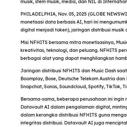
musik, stem musik, media, dan NIL di Internat
PHILADELPHIA, Nov. 05, 2025 (GLOBE NEWSWIRE) 
monetisasi data berbasis AI, hari ini mengumu
digital menjadi token), jaringan distribusi musik
Misi NFHITS bersama mitra monetisasinya, Mus
kreativitas, teknologi, dan peluang. NFHITS p
berbagai alat yang dapat menghilangkan hambat
Jaringan distribusi NFHITS dan Music Dash saat 
Boomplay, Bose, Deutsche Telekom Austria dan 
Snapchat, Sonos, Soundcloud, Spotify, TikTok, T
Bersama-sama, beberapa perusahaan ini ingin 
Datavault AI dalam pengalaman digital, mintin
dalam kerangka distribusi NFHITS guna mengaute
integritas distribusi. Datavault AI juga mencip