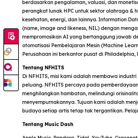
berdasarkan pengalaman, valuasi, dan monetisasi
perangkat lunak HPC untuk sektor olahraga & hi
kesehatan, energi, dan lainnya. Information Da
(name, image and likeness, NIL) dengan mengai
mempromosikan AI yang bertanggung jawab den
otomatisasi Pembelajaran Mesin (Machine Learnin
Perusahaan ini berkantor pusat di Philadelphia,
Tentang NFHITS
Di NFHITS, misi kami adalah membawa industri 
peluang. NFHITS percaya pada pemberdayaan par
menghilangkan hambatan, melindungi orisinalit
menyempurnakannya. Tujuan kami adalah menjadi
budaya setiap artis tetap tak tergantikan. Pelaja
Tentang Music Dash
Apple Music, Pandora, Tidal, YouTube, Gracenot