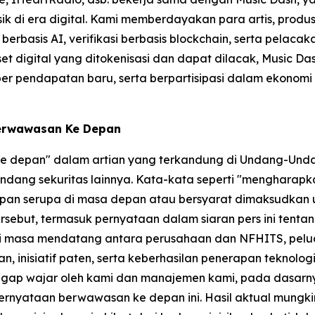
usik di era digital. Kami memberdayakan para artis, prod
erbasis AI, verifikasi berbasis blockchain, serta pelaca
t digital yang ditokenisasi dan dapat dilacak, Music D
endapatan baru, serta berpartisipasi dalam ekonomi musik
Berwawasan Ke Depan
 ke depan" dalam artian yang terkandung di Undang-Unda
dang sekuritas lainnya. Kata-kata seperti "mengharapkan
gkapan serupa di masa depan atau bersyarat dimaksudkan
sebut, termasuk pernyataan dalam siaran pers ini tenta
di masa mendatang antara perusahaan dan NFHITS, peluang
n, inisiatif paten, serta keberhasilan penerapan teknolo
ggap wajar oleh kami dan manajemen kami, pada dasarny
ernyataan berwawasan ke depan ini. Hasil aktual mungki