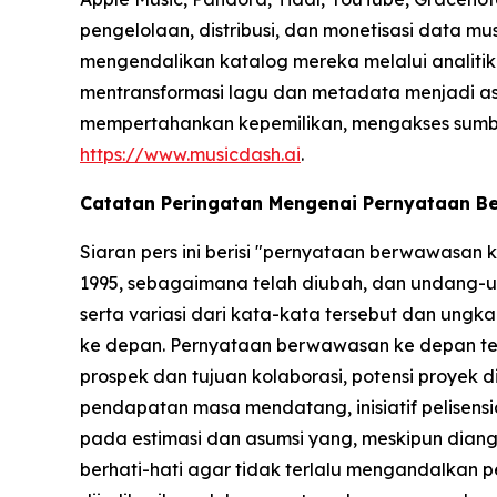
pengelolaan, distribusi, dan monetisasi data m
mengendalikan katalog mereka melalui analitik b
mentransformasi lagu dan metadata menjadi ase
mempertahankan kepemilikan, mengakses sumber p
https://www.musicdash.ai
.
Catatan Peringatan Mengenai Pernyataan 
Siaran pers ini berisi "pernyataan berwawasan
1995, sebagaimana telah diubah, dan undang-un
serta variasi dari kata-kata tersebut dan un
ke depan. Pernyataan berwawasan ke depan ter
prospek dan tujuan kolaborasi, potensi proyek 
pendapatan masa mendatang, inisiatif pelisensia
pada estimasi dan asumsi yang, meskipun dian
berhati-hati agar tidak terlalu mengandalkan p