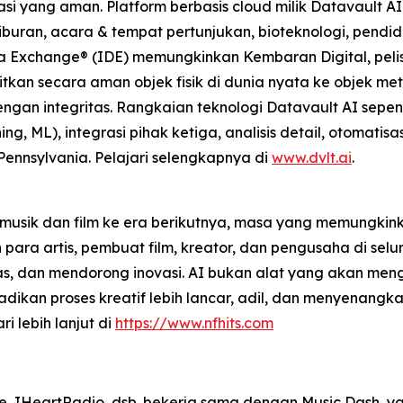
 yang aman. Platform berbasis cloud milik Datavault AI m
buran, acara & tempat pertunjukan, bioteknologi, pendidi
ta Exchange® (IDE) memungkinkan Kembaran Digital, pelise
tkan secara aman objek fisik di dunia nyata ke objek m
gan integritas. Rangkaian teknologi Datavault AI sepe
g, ML), integrasi pihak ketiga, analisis detail, otomati
 Pennsylvania. Pelajari selengkapnya di
www.dvlt.ai
.
musik dan film ke era berikutnya, masa yang memungkinka
a artis, pembuat film, kreator, dan pengusaha di selur
as, dan mendorong inovasi. AI bukan alat yang akan meng
kan proses kreatif lebih lancar, adil, dan menyenangkan
ri lebih lanjut di
https://www.nfhits.com
e, IHeartRadio, dsb. bekerja sama dengan Music Dash, ya