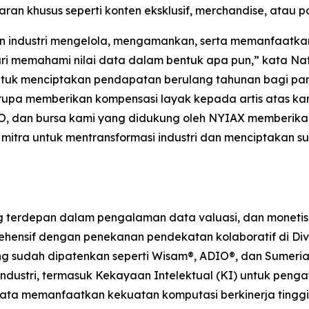
ran khusus seperti konten eksklusif, merchandise, atau 
an industri mengelola, mengamankan, serta memanfaatk
ari memahami nilai data dalam bentuk apa pun,” kata Na
k menciptakan pendapatan berulang tahunan bagi para a
pa memberikan kompensasi layak kepada artis atas karya
O, dan bursa kami yang didukung oleh NYIAX memberikan 
mitra untuk mentransformasi industri dan menciptakan 
erdepan dalam pengalaman data valuasi, dan monetisasi
hensif dengan penekanan pendekatan kolaboratif di Divisi
yang sudah dipatenkan seperti Wisam®, ADIO®, dan Sumeria
ndustri, termasuk Kekayaan Intelektual (KI) untuk pengat
u Data memanfaatkan kekuatan komputasi berkinerja tingg