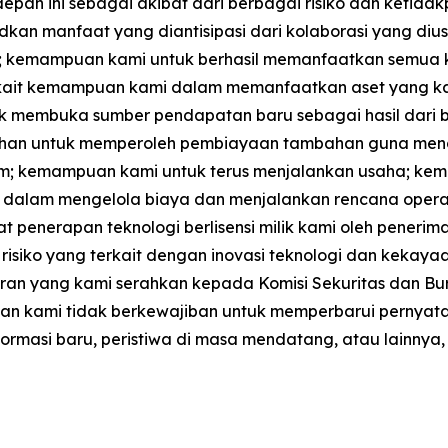
epan ini sebagai akibat dari berbagai risiko dan ketida
dkan manfaat yang diantisipasi dari kolaborasi yang d
 kemampuan kami untuk berhasil memanfaatkan semua ke
erkait kemampuan kami dalam memanfaatkan aset yang ka
tuk membuka sumber pendapatan baru sebagai hasil dari 
kebutuhan untuk memperoleh pembiayaan tambahan guna men
umum; kemampuan kami untuk terus menjalankan usaha; 
dalam mengelola biaya dan menjalankan rencana opera
penerapan teknologi berlisensi milik kami oleh penerima
isiko yang terkait dengan inovasi teknologi dan kekayaan i
ran yang kami serahkan kepada Komisi Sekuritas dan Burs
an, dan kami tidak berkewajiban untuk memperbarui pern
formasi baru, peristiwa di masa mendatang, atau lainnya