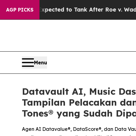
 Expected to Tank After Roe v. Wade was Overt
AGP PICKS
Menu
Datavault AI, Music Da
Tampilan Pelacakan dan
Tones® yang Sudah Dipa
Agen AI Datavalue®, DataScore®, dan Data Vaul