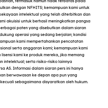
kpastian, termasuk namun tidak terbatas pada
iusulkan dengan NFHITS; kemampuan kami untuk
kayaan intelektual yang telah diterbitkan dan
mi akuisisi untuk berhasil meningkatkan pangsa
berbagai paten yang disebutkan dalam siaran
dukung operasi yang sedang berjalan; kondisi
kemampuan kami mempertahankan pencatatan
sional serta anggaran kami; kemampuan kami
 lisensi kami ke produk mereka, jika memang
ntelektual; serta risiko-risiko lainnya
a AS. Informasi dalam siaran pers ini hanya
yataan berwawasan ke depan apa pun yang
, kecuali sebagaimana disyaratkan oleh hukum.