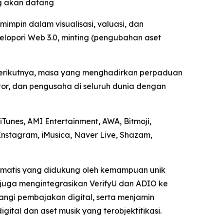
ng akan datang
mpin dalam visualisasi, valuasi, dan
lopori Web 3.0, minting (pengubahan aset
 berikutnya, masa yang menghadirkan perpaduan
tor, dan pengusaha di seluruh dunia dengan
Tunes, AMI Entertainment, AWA, Bitmoji,
Instagram, iMusica, Naver Live, Shazam,
tomatis yang didukung oleh kemampuan unik
I juga mengintegrasikan VerifyU dan ADIO ke
angi pembajakan digital, serta menjamin
gital dan aset musik yang terobjektifikasi.