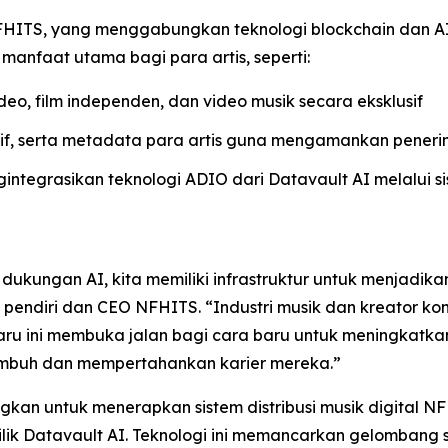
an NFHITS, yang menggabungkan teknologi blockchain dan
manfaat utama bagi para artis, seperti:
eo, film independen, dan video musik secara eksklusif
tif, serta metadata para artis guna mengamankan peneri
ntegrasikan teknologi ADIO dari Datavault AI melalui s
ukungan AI, kita memiliki infrastruktur untuk menjadikan
i, pendiri dan CEO NFHITS. “Industri musik dan kreator k
u ini membuka jalan bagi cara baru untuk meningkatka
umbuh dan mempertahankan karier mereka.”
 untuk menerapkan sistem distribusi musik digital NFHIT
k Datavault AI. Teknologi ini memancarkan gelombang 