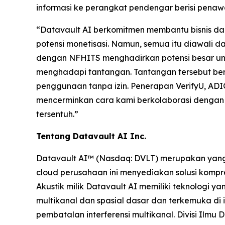
informasi ke perangkat pendengar berisi penawa
“Datavault AI berkomitmen membantu bisnis d
potensi monetisasi. Namun, semua itu diawali d
dengan NFHITS menghadirkan potensi besar untu
menghadapi tantangan. Tantangan tersebut beru
penggunaan tanpa izin. Penerapan VerifyU, ADI
mencerminkan cara kami berkolaborasi dengan 
tersentuh.”
Tentang Datavault AI Inc.
Datavault AI™ (Nasdaq: DVLT) merupakan yang t
cloud perusahaan ini menyediakan solusi kompre
Akustik milik Datavault AI memiliki teknologi 
multikanal dan spasial dasar dan terkemuka di i
pembatalan interferensi multikanal. Divisi Ilm