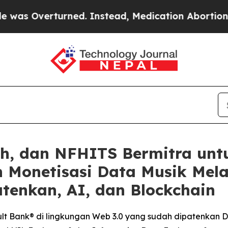
urned. Instead, Medication Abortion Became Ea
sh, dan NFHITS Bermitra unt
 Monetisasi Data Musik Melal
tenkan, AI, dan Blockchain
t Bank® di lingkungan Web 3.0 yang sudah dipatenkan Da