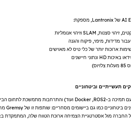
AI של
Lantronix
, מספקת:
טים, זיהוי סצנות,
SLAM
וזיהוי אנומליות
ור מדידות, מיפוי, פיקוח והגנה
ימות ארוכות יותר של
כלי טיס לא מאוישים
דאו באיכות
HD
ונתוני חיישנים
ם תמיכה
ב-
ROS2
,
Docker
ועוד) והתרחבות מתמשכת לתחום הבי
ים
ביטחוניים
כמו גם
ביישומי
ם
מסחריים:
שותפות זו של
Gremsy
מחז