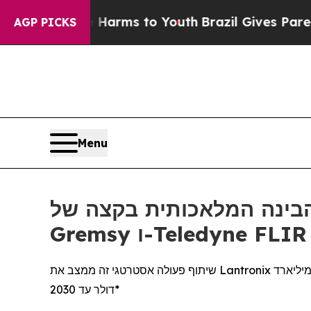
bate Harms to Youth
Brazil Gives Parents Social 
AGP PICKS
Menu
ת בקצה של Lantronix משלב את פלטפורמות
שיתוף פעולה אסטרטגי זה ממצב את Lantronix לצמיחה ארוכת טווח עם בעלת שולי רווח גבוהים בשווקי הרחפנים הביטחוניים והמסחריים, שצפויים להגיע להיקף של 57.8 מיליארד
דולר עד 2030*