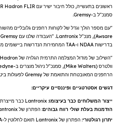
ראשונים בתעשייה, כולל חיבור ישיר עם FLIR
Hadron
640R, המאפשר את המטען של
סמנכ"ל
ב-
Gremsy
.
"עם מספר הולך וגדל של לקוחות
רחפנים
גלובליים מהשור
Awsare
)
, מנכ"ל
Lantronix
. "העבודה שלנו עם
Gremsy
כ
בדרישות NDAA ו-TAA המחמירות הנדרשות ביישומים ממשלתיים וביטחוניים".
"השילוב של מודול המצלמה התרמית הגלויה של
Hadron
וולטרס
(
Mike Walters
)
, סמנכ"ל ניהול מוצר
ים
ב-
ledyne
הרחפנים
המאובטחת והתואמת של
Gremsy
לפעולות ביטח
דגשים אסטרטגיים ופיננסיים עיקריים:
ייצור
ה
משלוחי
ם כבר בעיצומו
:
Lantronix
כבר מייצרת ה
הזדמנות בעלת שולי רווח גבוהים
: הפתרון של
antronix
יתרון רגולטורי
: הפתרון של
Lantronix
תואם לחלוטין ל-NDAA/TAA, חיוני לאינטגרציות ביטחוניות ופדרליות בארה"ב.