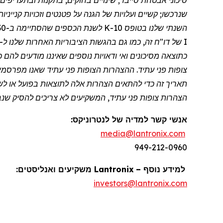
סיכוני אבטחת סייבר; שינויים בחוקים, בתקנות ובתעריפי
שנרכשו; קשיים ועלויות של הגנה על פטנטים וזכויות קניינ
I של דו
"
כתוצאה מסיכונים ואי ודאויות נוספים שאיננו מודעים לה
צופות פני עתיד. ההצהרות הצופות פני עתיד שאנו מפרסמי
תאריך זה כדי להתאים הצהרות אלה לתוצאות בפועל או לשינו
הצהרות צופות פני עתיד, המשקיעים לא צריכים להסיק שנבצ
אנשי קשר למדיה של
לנטרוניקס
:
media@lantronix.com
949-212-0960
למידע נוסף –
Lantronix
משקיעים ואנליסטים:
investors@lantronix.com