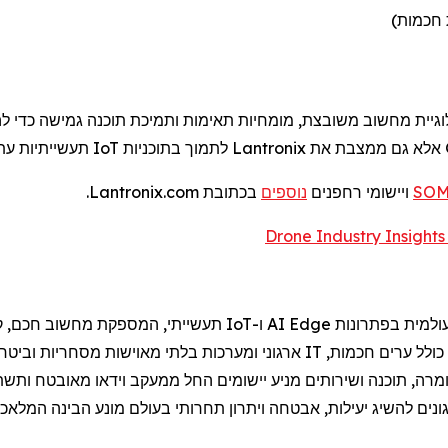
 חכמות)
גיית מחשוב משובצת, מומחיות תאימות ותמיכת תוכנה גמישה כדי לה
אלא גם ממצבת את
Lantronix
לתמוך בתוכניות
IoT
תעשייתיות עתידיות
ויישומי
רחפנים
נוספים
בכתובת Lantronix.com.
Dro
עולמית בפתרונות
Edge
AI
ו-
IoT
תעשייתי, המספקת מחשוב חכם, קיש
כולל ערים חכמות,
IT
ארגוני ומערכות בלתי מאוישות מסחריות וביטחו
רה, תוכנה ושירותים מניע יישומים החל ממעקב וידאו מאובטח ותשתי
נים להשיג יעילות, אבטחה ויתרון תחרותי בעולם מונע הבינה המלאכות