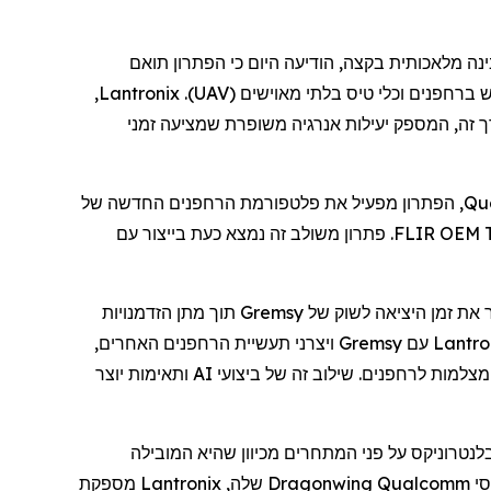
ינה מלאכותית בקצה,
הודיעה
היום
כי
ה
פתרון תואם
ש
ב
רחפנים
וכלי טיס בלתי מאוישים (
UAV
).
Lantronix
,
ך זה, המספק יעילות אנרגיה משופרת
שמציעה
זמני
Qu
, הפתרון מפעיל את פלטפורמת
הרחפנים
החדשה של
FLIR OEM. פתרון משולב זה נמצא כעת בייצור עם
 את זמן היציאה לשוק של
Gremsy
תוך מתן הזדמנויות
Lantro
עם
Gremsy
ויצרני תעשיית
הרחפנים
האחרים,
 מצלמות
לרחפנים
. שילוב זה של ביצועי AI ותאימות יוצר
לנטרוניקס
על פני המתחרים מכיוון שהיא המובילה
סי
Qualcomm
Dragonwing
שלה,
Lantronix
מספקת