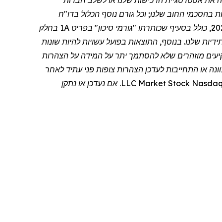
חה את אסטרטגיית הרכישות שלנו או לשלב חברות
ת בהסכמי החוב שלנו; וכל גורם נוסף הכלול בדו
"
ח
השנתי שלנו בטופס 10-K לשנת הכספים שהסתיימה ב-30 ביוני 2024, שהוגש לרשות לניירות ערך ("SEC") ב-9 בספטמבר 2024, כולל בסעיף שכותרתו "גורמי סיכון" בפריט 1A בחלק
הים מעת לעת בהגשות העתידיות שלנו. בנוסף, התוצאות בפועל עשויות להיות שונות
משקיעים מוזהרים שלא להסתמך יתר על המידה על הצהרות
ונה או התחייבות לעדכן הצהרות צופות פני עתיד לאחר
Nasda
Stock
Market
LLC. אם נעדכן או נתקן