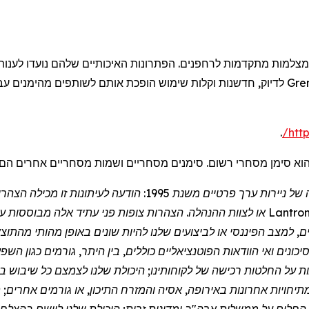
מצלמות מתקדמות
לרחפנים
. הפתרונות האיכותיים שלהם נועדו לענו
Gre
לדיוק, חדשנות וקלות שימוש הופכת אותם לשותפים מהימנים עבו
.
/
htt
וא סימן מסחרי רשום. סימנים מסחריים ושמות מסחריים אחרים הם
הצהרת "נמל מבטחים" במסגרת חוק הרפורמה בליטיגציה של ניירות ערך
Lantron
או לצוות ההנהלה. הצהרות צופות פני עתיד אלה מבוססות על ה
ם, למצב הפיננסי או לביצועים שלנו להיות שונים באופן מהותי מהת
כונים ואי הוודאות הפוטנציאליים כוללים, בין היתר, גורמים כגון הש
פעות על החלטות רכישה של לקוחותינו; היכולת שלנו לצמצם כל שיבו
מות ומתיחויות אחרונות באירופה, אסיה והמזרח התיכון, או גורמים אחרי