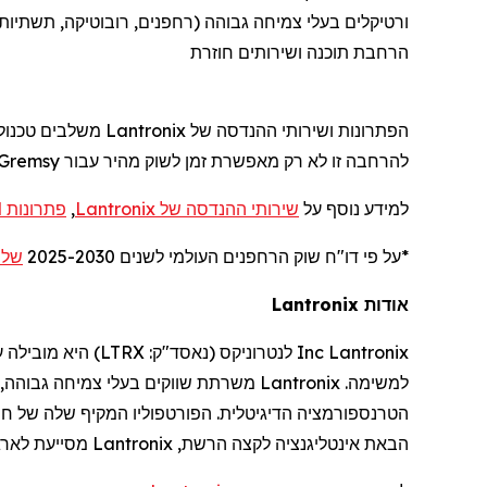
ורטיקלים
בעלי צמיחה גבוהה (
רחפנים
, רובוטיקה, תשתיות
הרחבת תוכנה ושירותים חוזרת
הפתרונות ושירותי ההנדסה של
Lantronix
משלבים טכנולו
להרחבה זו לא רק מאפשרת זמן לשוק מהיר עבור
Gremsy
למידע נוסף על
שירותי ההנדסה של
Lantronix
,
פתרונות SOM
*על פי דו
"
ח שוק
הרחפנים
העולמי לשנים 2025-2030
של ne Industry Insights
אודות
Lantronix
Lantronix
Inc
לנטרוניקס
(נאסד"ק:
LTRX
) היא מובילה 
למשימה.
Lantronix
משרתת שווקים בעלי צמיחה גבוהה, 
הטרנספורמציה הדיגיטלית. הפורטפוליו המקיף שלה של חומ
הבאת אינטליגנציה לקצה הרשת,
Lantronix
מסייעת לארגו