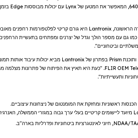
Lynx
עם יכולות מבוססות
Edge
בזמן
ה הראשונה,
Lantronix
היא גורם קריטי לפלטפורמות
רחפנים
מאובטח
מו גם עם מספר הולך וגדל של יצרנים ומפתחים בתעשיית
הרחפנים
ותוכנת
Prism
בפתרון של
Lantronix
מביא יכולות עיבוד אותות תמו
Te
FLIR OEM. "כעת היא תאיץ את הפיתוח של פתרונות מצלמה מהדור הבא התומכים בבינה מלאכותית בפלטפורמת
וניות ותעשייתיות".
כנסות ראשוניות ו
מחזקת את
המומנטום של ניצחונות עיצוביים.
L
מיועד ליישומים קריטיים בעלי ערך גבוה במגזרי הממשלה, האנרגי