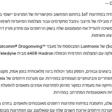
מית בפתרונות
IoT
בתחום המחשוב והקישוריות של המניעים יישומי ב
ת מובילה של מייצבי
גימבל
מתקדמים
עבור
מצלמות
המיועדות לשימו
משיכה
להגדיל
את המומנטום שלה בשוק
הרחפנים
עם פתרון פורץ דר
צוע
משימות.
S
) של
Lantronix
המבוססת על מעבד
alcomm® Dragonwing™
Hadron
640R מבית
Teledyne
יצועים גבוהים, הספק נמוך ויכולות בינה מלאכותית בזמן אמת, מקצר
חריים והביטחוניים הצומחים במהירות. עם מערכת היחסים של
nix
וחיזקה את מעמדה כמקור מהימן לפתרונות אמינים ותואמים להפעלת
ת והאוטונומיות המתרחב במהירות.
לנו, התומכת בפיתוח פתרונות
רחפנים
מאובטחים ותואמים. בחרנו
ב
מערכת היחסים ארוכת השנים שלה עם
קוואלקום
. עם הפתרונות מבוס