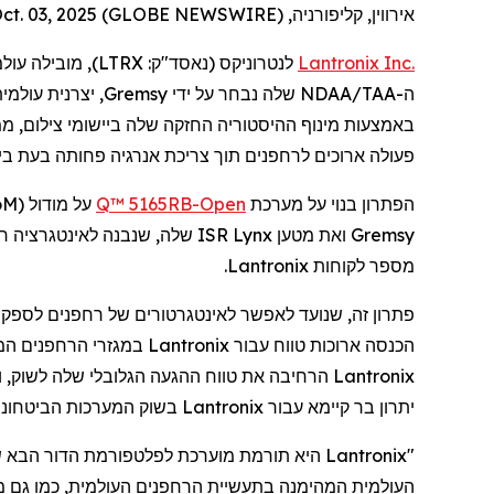
אירווין, קליפורניה, Oct. 03, 2025 (GLOBE NEWSWIRE) --
Inc.
Lantronix
לנטרוניקס
(נאסד"ק:
LTRX
), מובילה עול
ה
-
NDAA/TAA
שלה
נבחר על ידי
Gremsy
, יצרנית עולמי
באמצעות
מינוף ההיסטוריה החזקה שלה ביישומי
צילום
, מ
פעולה ארוכים
ל
רחפנים
תוך צריכת אנרגיה פחותה בעת
בי
הפתרון בנוי על מערכת
Open
-Q™ 5165RB
על מודול (
oM
Gremsy
ואת מטען
Lynx
ISR שלה, שנבנה לאינטגרציה חלקה עם המצלמה התרמית הכפולה
מספר לקוחות
Lantronix
.
פתרון זה, שנועד לאפשר
לאינטגרטורים
של
רחפנים
לספק ב
הכנסה ארוכות טווח עבור
Lantronix
במגזרי
הרחפנים
המס
Lantronix
הרחיבה את טווח ההגעה הגלובלי שלה לשוק, 
יתרון בר קיימא עבור
Lantronix
בשוק המערכות הביטחוניו
"
Lantronix
היא תורמת מוערכת לפלטפורמת הדור הבא ש
העולמית המהימנה בתעשיית
הרחפנים
העולמית, כמו גם 