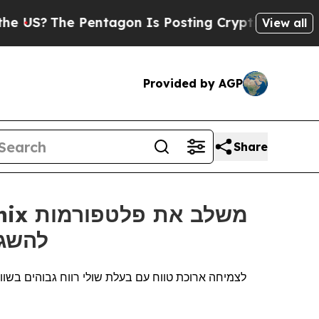
 Pentagon Is Posting Cryptic Biblical Messages 
View all
Provided by AGP
Share
Gremsy ו