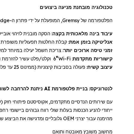
טכנולוגיה מובחנת מניעה ביצועים
הפלטפורמה של
Gremsy
, המופעלת על ידי פתרון ה-
Edge
עיבוד בינה מלאכותית
ב
קצה
: הסקה מובנית לזיהוי אובייק
אנליטיקה
בזמן אמת
: קבלת החלטות תפעוליות משופרת עב
זמני טיסה
ארוכים יותר
: צריכת חשמל יעילה במיוחד למש
®
קישוריות מתקדמת
:
Wi-Fi
6
וקלט/פלט עשיר להזרמת וי
עיצוב
קשיח
: פעולה בסביבות קיצוניות (
ממינוס 25 עד פלוס 85 מעלות צלזיוס)
לנטרוניקס
: בניית פלטפורמת AI ניתנת להרחבה לשווקים תעשייתיים וביטחוניים
עם שירותי
ם הנדסיים מתקדמים
,
אקוסיסטם
פיתוח
י
חזק (
ע
ייחודי להניע הכנסות בעלות שולי רווח גבוהים ביישומי
רחפנ
מהימנה עבור יצרני OEM גלובליים ומדגישה את הביצוע של החברה מול אסטרטגיית הצמיחה ארוכת הטווח שלה, המתמקדת ב:
מחשוב משובץ מאובטח ותואם