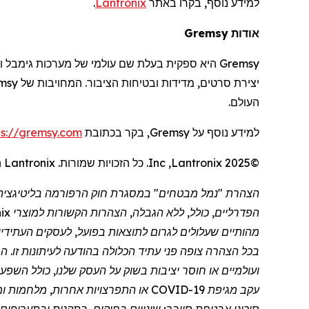
למידע נוסף, בקרו באתר
Lantronix
.
אודות
Gremsy
Gremsy
היא ספקית בעלת שם עולמי של מערכות
גימבל
ו
יצירת סרטים, מדידות ובטיחות הציבור. המחויבות של
msy
העולם.
למידע נוסף על
Gremsy
, בקר בכתובת
ps://gremsy.com
©2025
Lantronix
,
Inc
. כל הזכויות שמורות.
Lantronix
ה
הפדרליים, כולל, ללא הגבלה, הצהרות הקשורות למוצרי
ix
מהותיים שעלולים לגרום לתוצאות בפועל, לעסקים העתידיי
בכל הצהרה צופה פני עתיד הכלולה בהודעה לעיתונות זו. הסי
ועולמיים או חוסר יציבות בשוק על העסק שלנו, כולל הש
עקב
מגיפת
COVID-19 או התפרצויות אחרות, מלח