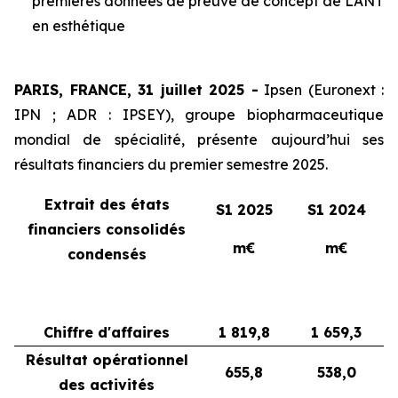
premières données de preuve de concept de LANT
en esthétique
PARIS, FRANCE, 31 juillet 2025 -
Ipsen (Euronext :
IPN ; ADR : IPSEY), groupe biopharmaceutique
mondial de spécialité, présente aujourd’hui ses
résultats financiers du premier semestre 2025.
Extrait des états
S1 2025
S1 2024
financiers consolidés
m€
m€
condensés
Chiffre d'affaires
1 819,8
1 659,3
Résultat opérationnel
655,8
538,0
des activités